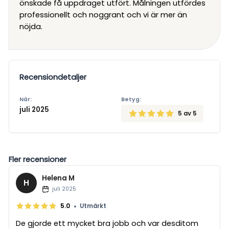
önskade få uppdraget utfört. Målningen utfördes
professionellt och noggrant och vi är mer än
nöjda.
Recensiondetaljer
När:
Betyg:
juli 2025
5
av 5
Fler recensioner
Helena M
H
juli 2025
•
5.0
Utmärkt
De gjorde ett mycket bra jobb och var desditom