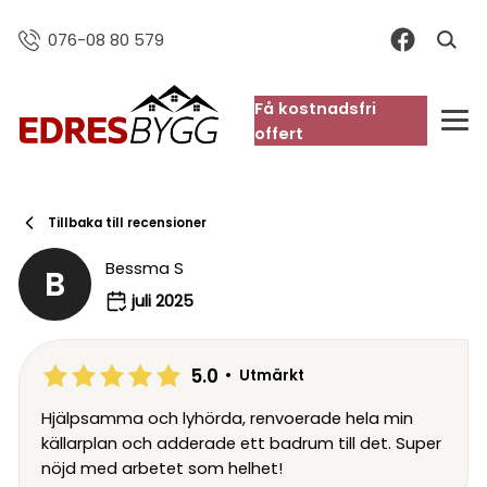
076-08 80 579
Få kostnadsfri
FAQ
offert
Tillbaka till recensioner
Bessma S
B
juli 2025
5.0
•
Utmärkt
Hjälpsamma och lyhörda, renvoerade hela min
källarplan och adderade ett badrum till det. Super
nöjd med arbetet som helhet!