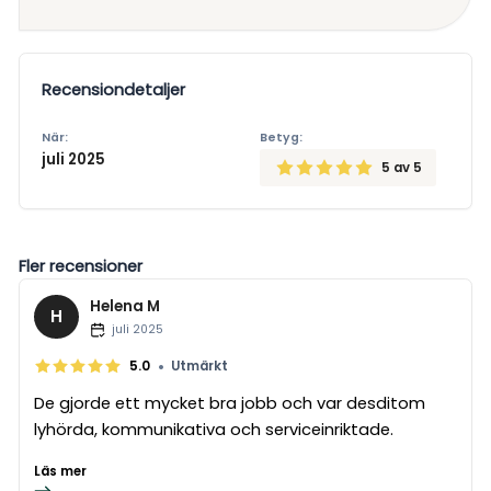
Recensiondetaljer
När:
Betyg:
juli 2025
5
av 5
Fler recensioner
Helena M
H
juli 2025
•
5.0
Utmärkt
De gjorde ett mycket bra jobb och var desditom
lyhörda, kommunikativa och serviceinriktade.
Läs mer