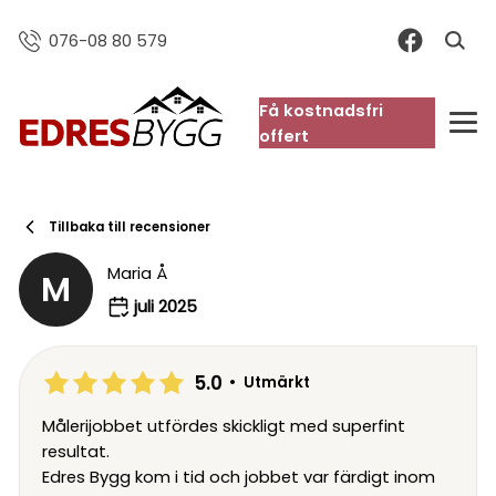
076-08 80 579
Få kostnadsfri
FAQ
offert
Tillbaka till recensioner
Maria Å
M
juli 2025
5.0
•
Utmärkt
Målerijobbet utfördes skickligt med superfint
resultat.
Edres Bygg kom i tid och jobbet var färdigt inom