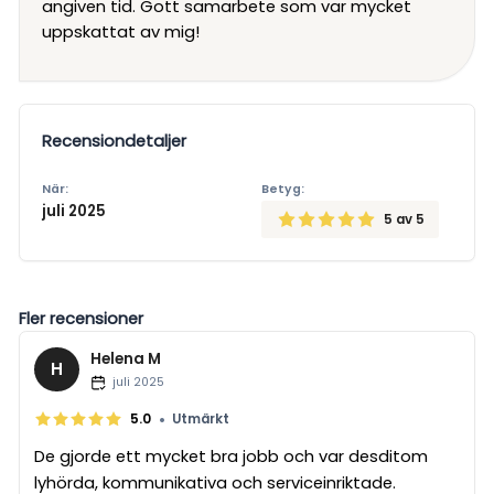
angiven tid. Gott samarbete som var mycket
uppskattat av mig!
Recensiondetaljer
När:
Betyg:
juli 2025
5
av 5
Fler recensioner
Helena M
H
juli 2025
•
5.0
Utmärkt
De gjorde ett mycket bra jobb och var desditom
lyhörda, kommunikativa och serviceinriktade.