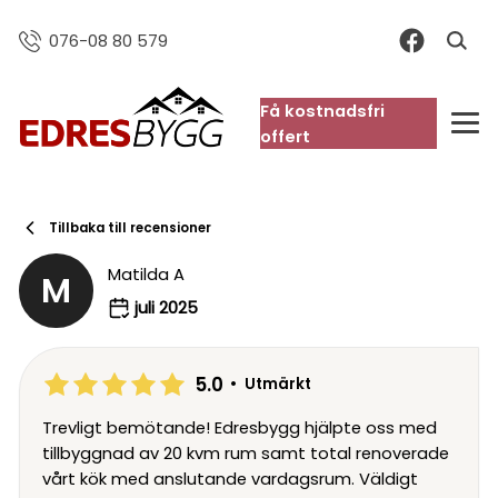
076-08 80 579
Få kostnadsfri
FAQ
offert
Tillbaka till recensioner
Matilda A
M
juli 2025
5.0
•
Utmärkt
Trevligt bemötande! Edresbygg hjälpte oss med
tillbyggnad av 20 kvm rum samt total renoverade
vårt kök med anslutande vardagsrum. Väldigt