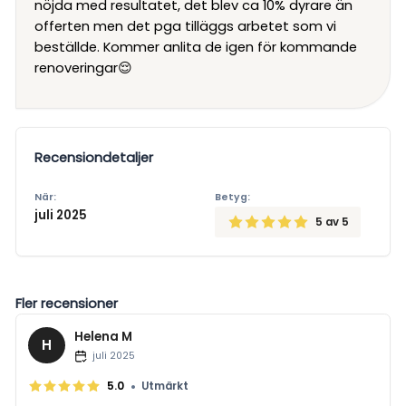
nöjda med resultatet, det blev ca 10% dyrare än
offerten men det pga tilläggs arbetet som vi
beställde. Kommer anlita de igen för kommande
renoveringar😌
Recensiondetaljer
När:
Betyg:
juli 2025
5
av 5
Fler recensioner
Helena M
H
juli 2025
•
5.0
Utmärkt