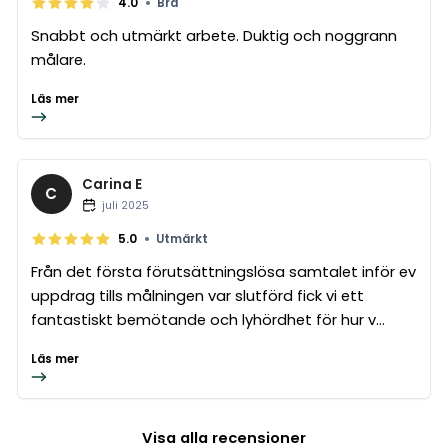
•
4.0
Bra
Snabbt och utmärkt arbete. Duktig och noggrann
målare.
Läs mer
Carina E
C
juli 2025
•
5.0
Utmärkt
Från det första förutsättningslösa samtalet inför ev
uppdrag tills målningen var slutförd fick vi ett
fantastiskt bemötande och lyhördhet för hur v...
Läs mer
Visa alla recensioner